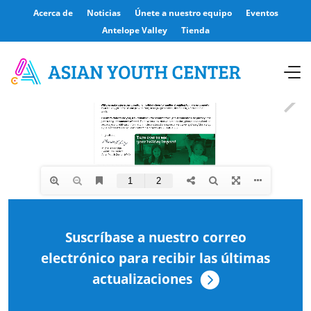
Acerca de
Noticias
Únete a nuestro equipo
Eventos
Antelope Valley
Tienda
Suscríbase a nuestro correo
electrónico para recibir las últimas
actualizaciones