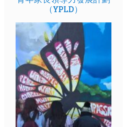
（YPLD）