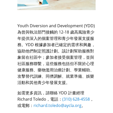
Youth Diversion and Development (YDD)
為曾與執法部門接觸的 12-18 歲高風險青少
年提供深入的個案管理和青少年發展支援服
務。YDD 根據參加者已確定的需求和興趣，
協助他們制定照護計劃。該計劃幫助服務對
象留在社區中；參加者接受個案管理，並與
社區服務聯繫，這些服務包括但不限於心理
健康服務、藥物濫用治療計劃、學業輔助、
攻擊替代訓練、同儕調解、就業準備、娛樂
活動和其他青少年發展支援。
如需更多資訊，請聯絡 YDD 計畫經理
Richard Toledo，電話：
(310) 628-4558
，
或電郵：
richard.toledo@aycla.org
。