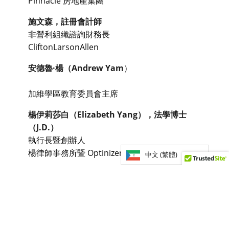
Pinnacle 房地產集團
施文森，註冊會計師
非營利組織諮詢財務長
CliftonLarsonAllen
安德魯·楊（Andrew Yam
）
加維學區教育委員會主席
楊伊莉莎白（Elizabeth Yang），法學博士
（J.D.）
執行長暨創辦人
楊律師事務所暨 Optinizers
中文 (繁體)
社區諮詢委員會