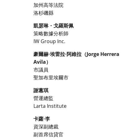
加州高等法院
洛杉磯縣
凱瑟琳・戈羅斯佩
策略數據分析師
IW Group Inc.
豪爾赫·埃雷拉·阿維拉（Jorge Herrera
Avila）
市議員
聖加布里埃爾市
謝蕙琪
營運總監
Larta Institute
卡蘿·李
資深副總裁
副首席信貸官