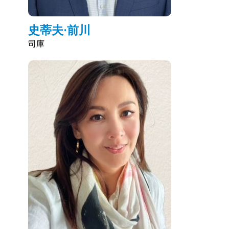
史蒂夫·前川
司庫