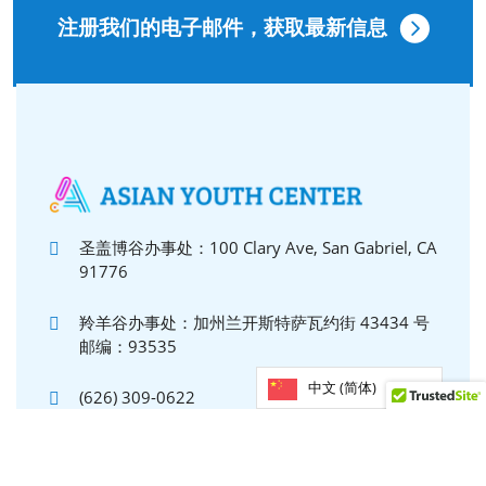
注册我们的电子邮件，获取最新信息
圣盖博谷办事处：100 Clary Ave, San Gabriel, CA
91776
羚羊谷办事处：加州兰开斯特萨瓦约街 43434 号
邮编：93535
中文 (简体)
(626) 309-0622
dev@aycla.org