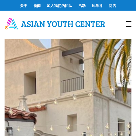
关于
新闻
加入我们的团队
活动
羚羊谷
商店