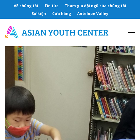
Về chúng tôi
Tin tức
Tham gia đội ngũ của chúng tôi
Sự kiện
Cửa hàng
Antelope Valley