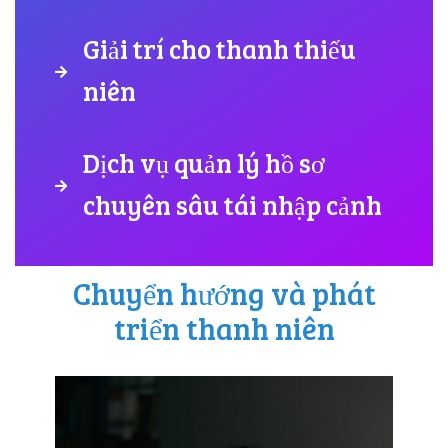
Giải trí cho thanh thiếu
niên
Dịch vụ quản lý hồ sơ
chuyên sâu tái nhập cảnh
Chuyển hướng và phát
triển thanh niên