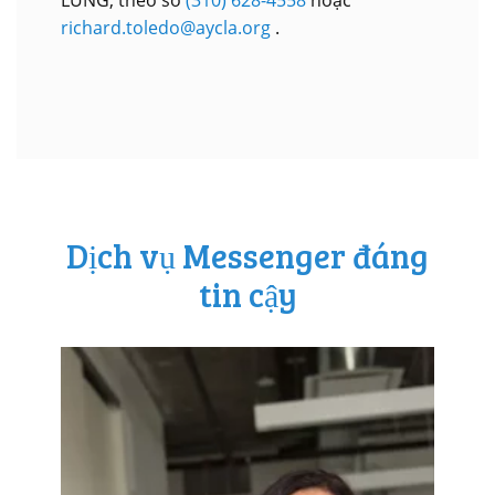
LUNG, theo số
(310) 628-4558
hoặc
richard.toledo@aycla.org
.
Dịch vụ Messenger đáng
tin cậy